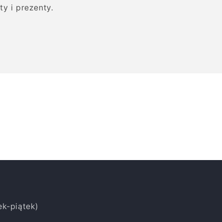
y i prezenty.
ek-piątek)