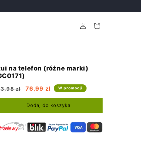
Zaloguj
Koszyk
się
tui na telefon (różne marki)
GC0171)
ena
Cena
76,99 zl
3,98 zl
W promocji
egularna
promocyjna
Dodaj do koszyka