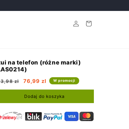
Zaloguj
Koszyk
się
tui na telefon (różne marki)
LAS0214)
ena
Cena
76,99 zl
3,98 zl
W promocji
egularna
promocyjna
Dodaj do koszyka