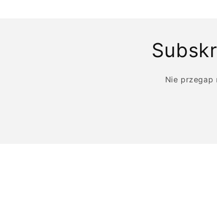
modalnym
Subskr
Nie przegap 